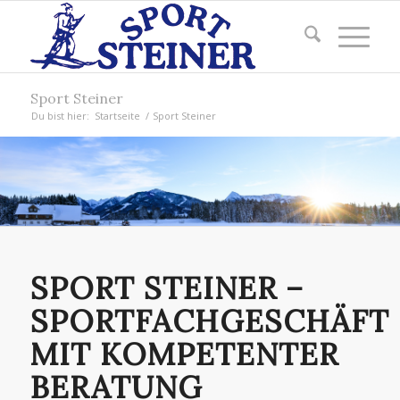
Sport Steiner
Du bist hier:
Startseite
/
Sport Steiner
SPORT STEINER –
SPORTFACHGESCHÄFT
MIT KOMPETENTER
BERATUNG