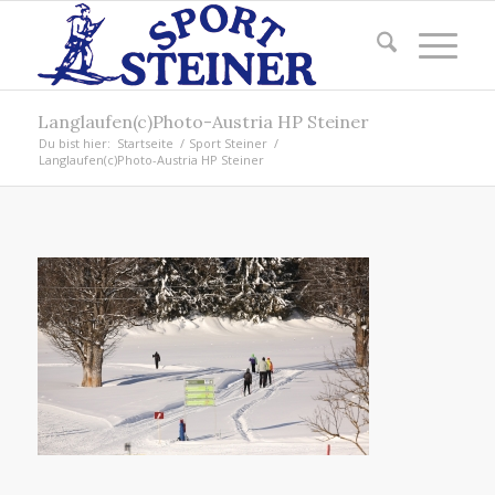
Langlaufen(c)Photo-Austria HP Steiner
Du bist hier:
Startseite
/
Sport Steiner
/
Langlaufen(c)Photo-Austria HP Steiner